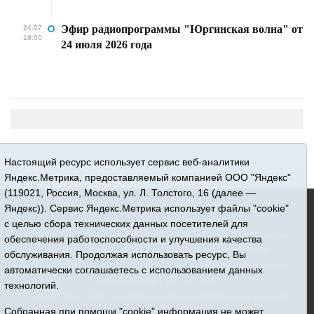
Эфир радиопрограммы "Юргинская волна" от
24.07
18:00
24 июля 2026 года
Настоящий ресурс использует сервис веб-аналитики
Яндекс.Метрика, предоставляемый компанией ООО "Яндекс"
(119021, Россия, Москва, ул. Л. Толстого, 16 (далее —
16+ © 2015-2026 Сетевое издание «Новости Юргинского
Яндекс)). Сервис Яндекс.Метрика использует файлы "cookie"
района»
с целью сбора технических данных посетителей для
Регистрационный номер СМИ ЭЛ № ФС 77 - 66052 выдан
обеспечения работоспособности и улучшения качества
Федеральной службой по надзору в сфере связи,
обслуживания. Продолжая использовать ресурс, Вы
информационных технологий и массовых коммуникаций
автоматически соглашаетесь с использованием данных
(Роскомнадзор) 10.06.2016 г.
технологий.
Учредитель: АНО «Информационно-издательский центр
Собранная при помощи "cookie" информация не может
«Призыв»