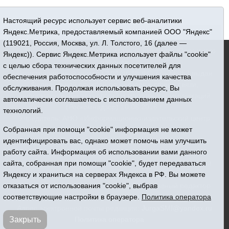
Настоящий ресурс использует сервис веб-аналитики
Яндекс.Метрика, предоставляемый компанией ООО "Яндекс"
(119021, Россия, Москва, ул. Л. Толстого, 16 (далее —
16+ © 2015-2026 Сетевое издание «Новости Юргинского
Яндекс)). Сервис Яндекс.Метрика использует файлы "cookie"
района»
с целью сбора технических данных посетителей для
Регистрационный номер СМИ ЭЛ № ФС 77 - 66052 выдан
обеспечения работоспособности и улучшения качества
Федеральной службой по надзору в сфере связи,
обслуживания. Продолжая использовать ресурс, Вы
информационных технологий и массовых коммуникаций
автоматически соглашаетесь с использованием данных
(Роскомнадзор) 10.06.2016 г.
технологий.
Учредитель: АНО «Информационно-издательский центр
«Призыв»
Собранная при помощи "cookie" информация не может
Все права защищены © При использовании материалов
идентифицировать вас, однако может помочь нам улучшить
ссылка обязательна
работу сайта. Информация об использовании вами данного
Адрес редакции: 627250, Тюменская область, Юргинский
сайта, собранная при помощи "cookie", будет передаваться
район, с. Юргинское, ул. Центральная, 49
Яндексу и храниться на серверах Яндекса в РФ. Вы можете
Телефон: 8(34543)2-46-89. Директор - главный редактор
отказаться от использования "cookie", выбрав
Галина Васильевна Ниязова
соответствующие настройки в браузере.
Политика оператора
Адрес электронной почты редакции:
JurgaSMI@yandex.ru
Политика оператора
Закрыть