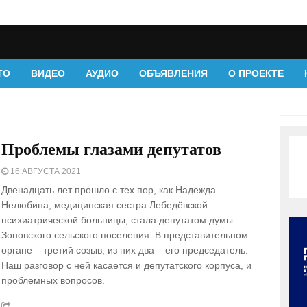
ТО
ВИДЕО
АУДИО
ОБЪЯВЛЕНИЯ
О ПРОЕКТЕ
Проблемы глазами депутатов
16 АВГУСТА 2021
Двенадцать лет прошло с тех пор, как Надежда
Нелюбина, медицинская сестра Лебедёвской
психиатрической больницы, стала депутатом думы
Зоновского сельского поселения. В представительном
органе – третий созыв, из них два – его председатель.
Наш разговор с ней касается и депутатского корпуса, и
проблемных вопросов.