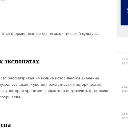
яется формированию основ экологической культуры.
х экспонатах
31.0
18:0
росто рассматривая имеющие историческое значение
узей, возникает чувство причастности к историческим
29.0
ию, которая хранится в памяти, и подключить фантазию
18:0
совершаешь.
24.0
18:0
аева