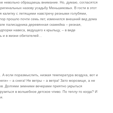
рые невольно обращаешь внимание. Но, думаю, согласятся
оригинальных назову усадьбу Меньшиковых. В гости в этот
я калитку с летящими навстречу резными голубями,
пор прошло почти семь лет, изменился внешний вид дома
зле палисадника деревянная скамейка – резная,
дпорки навеса, ведущего к крыльцу, – в виде
ь и в жизни обитателей…
м. А если поразмыслить, низкая температура воздуха, вот и
неги» – а снега! Не ветры – а ветра! Зато морозище, а не
ов. Долгими зимними вечерами приятно укрыться
узиться в волшебное детское чтиво. По теплу-то когда? И
и.