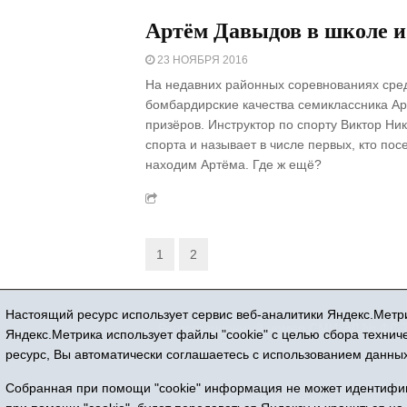
Артём Давыдов в школе и
23 НОЯБРЯ 2016
На недавних районных соревнованиях сре
бомбардирские качества семиклассника Ар
призёров. Инструктор по спорту Виктор Ни
спорта и называет в числе первых, кто по
находим Артёма. Где ж ещё?
1
2
Настоящий ресурс использует сервис веб-аналитики Яндекс.Метри
Регистрационный номер СМИ ЭЛ № ФС 77
Яндекс.Метрика использует файлы "cookie" с целью сбора техни
ресурс, Вы автоматически соглашаетесь с использованием данных
Собранная при помощи "cookie" информация не может идентифици
Все 