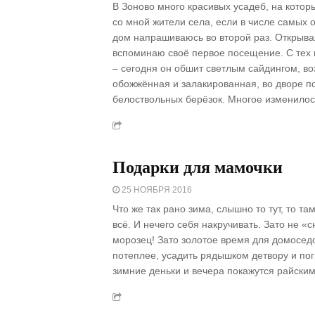
В Зоново много красивых усадеб, на кото
со мной жители села, если в числе самых 
дом напрашиваюсь во второй раз. Открыва
вспоминаю своё первое посещение. С тех 
– сегодня он обшит светлым сайдингом, во
обожжённая и залакированная, во дворе по
белоствольных берёзок. Многое изменилос
Подарки для мамочки
25 НОЯБРЯ 2016
Что же так рано зима, слышно то тут, то та
всё. И нечего себя накручивать. Зато не «с
морозец! Зато золотое время для домосед
потеплее, усадить рядышком детвору и погр
зимние деньки и вечера покажутся райским