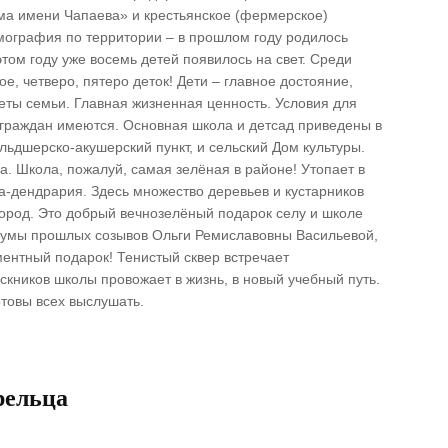
ма имени Чапаева» и крестьянское (фермерское)
мография по территории – в прошлом году родилось
этом году уже восемь детей появилось на свет. Среди
е, четверо, пятеро деток! Дети – главное достояние,
еты семьи. Главная жизненная ценность. Условия для
 граждан имеются. Основная школа и детсад приведены в
льдшерско-акушерский пункт, и сельский Дом культуры.
. Школа, пожалуй, самая зелёная в районе! Утопает в
а-дендрария. Здесь множество деревьев и кустарников
ород. Это добрый вечнозелёный подарок селу и школе
 думы прошлых созывов Ольги Ремиславовны Васильевой,
ентный подарок! Тенистый сквер встречает
скников школы провожает в жизнь, в новый учебный путь.
товы всех выслушать.
рельца