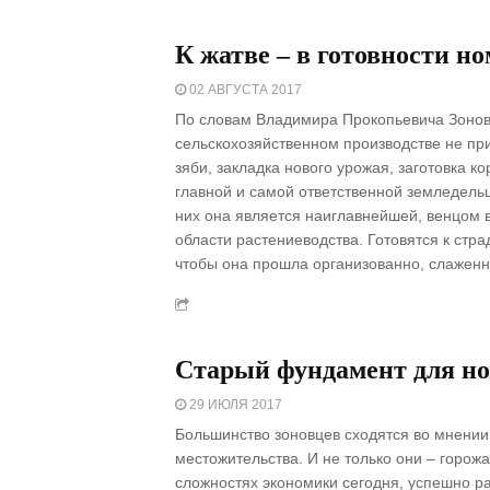
К жатве – в готовности но
02 АВГУСТА 2017
По словам Владимира Прокопьевича Зонов
сельскохозяйственном производстве не пр
зяби, закладка нового урожая, заготовка к
главной и самой ответственной земледельц
них она является наиглавнейшей, венцом в
области растениеводства. Готовятся к стр
чтобы она прошла организованно, слаженно
Старый фундамент для но
29 ИЮЛЯ 2017
Большинство зоновцев сходятся во мнении,
местожительства. И не только они – горож
сложностях экономики сегодня, успешно р