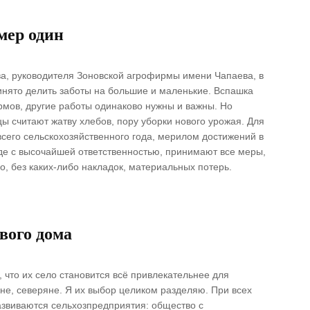
мер один
а, руководителя Зоновской агрофирмы имени Чапаева, в
инято делить заботы на большие и маленькие. Вспашка
ормов, другие работы одинаково нужны и важны. Но
ы считают жатву хлебов, пору уборки нового урожая. Для
сего сельскохозяйственного года, мерилом достижений в
аде с высочайшей ответственностью, принимают все меры,
, без каких-либо накладок, материальных потерь.
вого дома
 что их село становится всё привлекательнее для
ане, северяне. Я их выбор целиком разделяю. При всех
азвиваются сельхозпредприятия: общество с