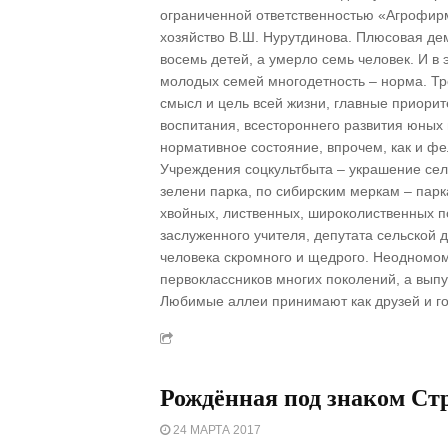
ограниченной ответственностью «Агрофир
хозяйство В.Ш. Нурутдинова. Плюсовая де
восемь детей, а умерло семь человек. И в 
молодых семей многодетность – норма. Тро
смысл и цель всей жизни, главные приорит
воспитания, всестороннего развития юных
нормативное состояние, впрочем, как и фе
Учреждения соцкультбыта – украшение села
зелени парка, по сибирским меркам – парк
хвойных, лиственных, широколиственных п
заслуженного учителя, депутата сельской
человека скромного и щедрого. Неодномом
первоклассников многих поколений, а выпу
Любимые аллеи принимают как друзей и го
Рождённая под знаком Ст
24 МАРТА 2017