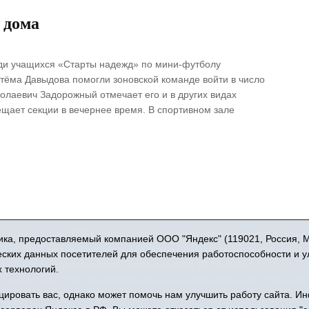
 дома
ди учащихся «Старты надежд» по мини-футболу
тёма Давыдова помогли зоновской команде войти в число
колаевич Задорожный отмечает его и в других видах
сещает секции в вечернее время. В спортивном зале
16+ © 2015-2026 Сетевое издание «Новости Юргинского района
ка, предоставляемый компанией ООО "Яндекс" (119021, Россия, Мос
 - 66052 выдан Федеральной службой по надзору в сфере связи,
ческих данных посетителей для обеспечения работоспособности и 
коммуникаций (Роскомнадзор) 10.06.2016 г.
 технологий.
Учредитель: АНО «Информационно-издательский центр «Призыв»
ровать вас, однако может помочь нам улучшить работу сайта. И
права защищены © При использовании материалов ссылка обязат