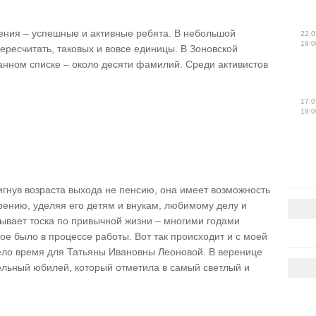
ения – успешные и активные ребята. В небольшой
22.0
18:0
ересчитать, таковых и вовсе единицы. В Зоновской
нном списке – около десяти фамилий. Среди активистов
17.0
18:0
игнув возраста выхода не пенсию, она имеет возможность
ению, уделяя его детям и внукам, любимому делу и
тывает тоска по привычной жизни – многими годами
е было в процессе работы. Вот так происходит и с моей
ело время для Татьяны Ивановны Леоновой. В веренице
ельный юбилей, который отметила в самый светлый и