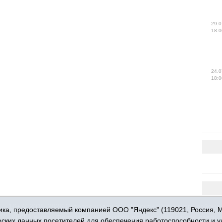
29.0
18:0
24.0
18:0
16+ © 2015-2026 Сетевое издание «Новости Юргинского района
ка, предоставляемый компанией ООО "Яндекс" (119021, Россия, Мос
 - 66052 выдан Федеральной службой по надзору в сфере связи,
ческих данных посетителей для обеспечения работоспособности и 