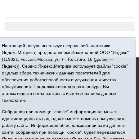
Настоящий ресурс использует сервис веб-аналитики
Яндекс.Метрика, предоставляемый компанией ООО "Яндекс"
(119021, Россия, Москва, ул. Л. Толстого, 16 (далее —
16+ © 2015-2026 Сетевое издание «Новости Юргинского
Яндекс)). Сервис Яндекс.Метрика использует файлы "cookie"
района»
с целью сбора технических данных посетителей для
Регистрационный номер СМИ ЭЛ № ФС 77 - 66052 выдан
обеспечения работоспособности и улучшения качества
Федеральной службой по надзору в сфере связи,
обслуживания. Продолжая использовать ресурс, Вы
информационных технологий и массовых коммуникаций
автоматически соглашаетесь с использованием данных
(Роскомнадзор) 10.06.2016 г.
технологий.
Учредитель: АНО «Информационно-издательский центр
«Призыв»
Собранная при помощи "cookie" информация не может
Все права защищены © При использовании материалов
идентифицировать вас, однако может помочь нам улучшить
ссылка обязательна
работу сайта. Информация об использовании вами данного
Адрес редакции: 627250, Тюменская область, Юргинский
сайта, собранная при помощи "cookie", будет передаваться
район, с. Юргинское, ул. Центральная, 49