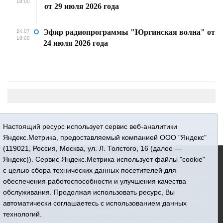
18:00
от 29 июля 2026 года
Эфир радиопрограммы "Юргинская волна" от
24.07
18:00
24 июля 2026 года
Настоящий ресурс использует сервис веб-аналитики
Яндекс.Метрика, предоставляемый компанией ООО "Яндекс"
(119021, Россия, Москва, ул. Л. Толстого, 16 (далее —
16+ © 2015-2026 Сетевое издание «Новости Юргинского
Яндекс)). Сервис Яндекс.Метрика использует файлы "cookie"
района»
с целью сбора технических данных посетителей для
Регистрационный номер СМИ ЭЛ № ФС 77 - 66052 выдан
обеспечения работоспособности и улучшения качества
Федеральной службой по надзору в сфере связи,
обслуживания. Продолжая использовать ресурс, Вы
информационных технологий и массовых коммуникаций
автоматически соглашаетесь с использованием данных
(Роскомнадзор) 10.06.2016 г.
технологий.
Учредитель: АНО «Информационно-издательский центр