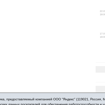
22.0
18:0
17.0
18:0
16+ © 2015-2026 Сетевое издание «Новости Юргинского района
ка, предоставляемый компанией ООО "Яндекс" (119021, Россия, Мос
 - 66052 выдан Федеральной службой по надзору в сфере связи,
ческих данных посетителей для обеспечения работоспособности и 