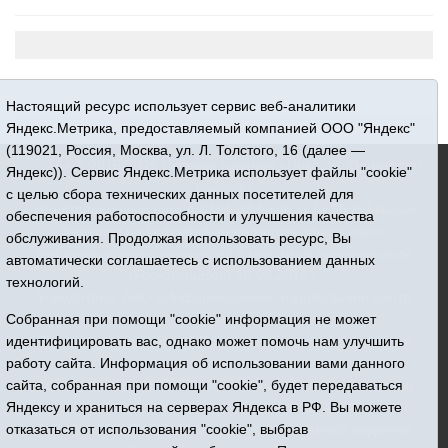
Настоящий ресурс использует сервис веб-аналитики
Яндекс.Метрика, предоставляемый компанией ООО "Яндекс"
(119021, Россия, Москва, ул. Л. Толстого, 16 (далее —
16+ © 2015-2026 Сетевое издание «Новости Юргинского
Яндекс)). Сервис Яндекс.Метрика использует файлы "cookie"
района»
с целью сбора технических данных посетителей для
Регистрационный номер СМИ ЭЛ № ФС 77 - 66052 выдан
обеспечения работоспособности и улучшения качества
Федеральной службой по надзору в сфере связи,
обслуживания. Продолжая использовать ресурс, Вы
информационных технологий и массовых коммуникаций
автоматически соглашаетесь с использованием данных
(Роскомнадзор) 10.06.2016 г.
технологий.
Учредитель: АНО «Информационно-издательский центр
Собранная при помощи "cookie" информация не может
«Призыв»
идентифицировать вас, однако может помочь нам улучшить
Все права защищены © При использовании материалов
работу сайта. Информация об использовании вами данного
ссылка обязательна
сайта, собранная при помощи "cookie", будет передаваться
Адрес редакции: 627250, Тюменская область, Юргинский
Яндексу и храниться на серверах Яндекса в РФ. Вы можете
район, с. Юргинское, ул. Центральная, 49
отказаться от использования "cookie", выбрав
Телефон: 8(34543)2-46-89. Директор - главный редактор