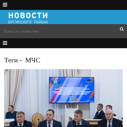
Теги
-
МЧС