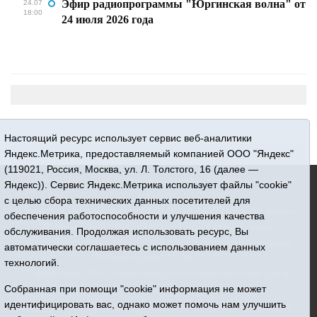
Эфир радиопрограммы "Юргинская волна" от
24.07
18:00
24 июля 2026 года
Настоящий ресурс использует сервис веб-аналитики
Яндекс.Метрика, предоставляемый компанией ООО "Яндекс"
(119021, Россия, Москва, ул. Л. Толстого, 16 (далее —
16+ © 2015-2026 Сетевое издание «Новости Юргинского
Яндекс)). Сервис Яндекс.Метрика использует файлы "cookie"
района»
с целью сбора технических данных посетителей для
Регистрационный номер СМИ ЭЛ № ФС 77 - 66052 выдан
обеспечения работоспособности и улучшения качества
Федеральной службой по надзору в сфере связи,
обслуживания. Продолжая использовать ресурс, Вы
информационных технологий и массовых коммуникаций
автоматически соглашаетесь с использованием данных
(Роскомнадзор) 10.06.2016 г.
технологий.
Учредитель: АНО «Информационно-издательский центр
Собранная при помощи "cookie" информация не может
«Призыв»
идентифицировать вас, однако может помочь нам улучшить
Все права защищены © При использовании материалов