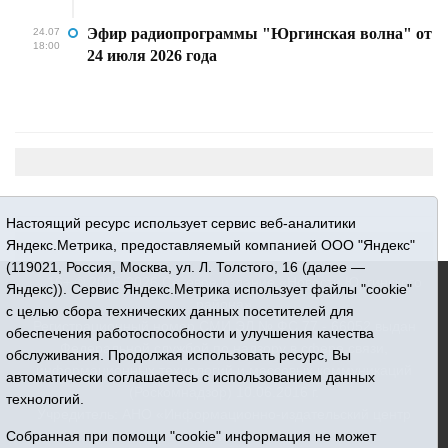
Эфир радиопрограммы "Юргинская волна" от
24.07
18:00
24 июля 2026 года
Настоящий ресурс использует сервис веб-аналитики
Яндекс.Метрика, предоставляемый компанией ООО "Яндекс"
(119021, Россия, Москва, ул. Л. Толстого, 16 (далее —
16+ © 2015-2026 Сетевое издание «Новости Юргинского
Яндекс)). Сервис Яндекс.Метрика использует файлы "cookie"
района»
с целью сбора технических данных посетителей для
Регистрационный номер СМИ ЭЛ № ФС 77 - 66052 выдан
обеспечения работоспособности и улучшения качества
Федеральной службой по надзору в сфере связи,
обслуживания. Продолжая использовать ресурс, Вы
информационных технологий и массовых коммуникаций
автоматически соглашаетесь с использованием данных
(Роскомнадзор) 10.06.2016 г.
технологий.
Учредитель: АНО «Информационно-издательский центр
«Призыв»
Собранная при помощи "cookie" информация не может