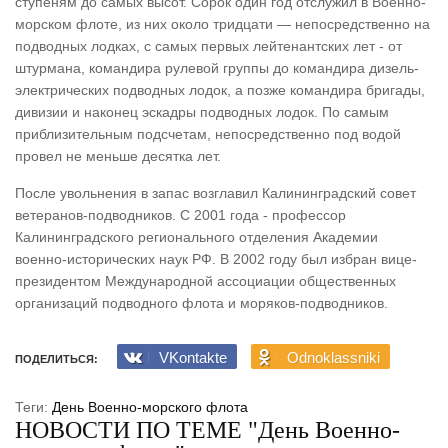
ступеням до самых высот. Сорок один год отслужил в Военно-
морском флоте, из них около тридцати — непосредственно на
подводных лодках, с самых первых лейтенантских лет - от
штурмана, командира рулевой группы до командира дизель-
электрических подводных лодок, а позже командира бригады,
дивизии и наконец эскадры подводных лодок. По самым
приблизительным подсчетам, непосредственно под водой
провел не меньше десятка лет.
После увольнения в запас возглавил Калининградский совет
ветеранов-подводников. С 2001 года - профессор
Калининградского регионального отделения Академии
военно-исторических наук РФ. В 2002 году был избран вице-
президентом Международной ассоциации общественных
организаций подводного флота и моряков-подводников.
VKontakte
Odnoklassniki
ПОДЕЛИТЬСЯ:
Теги:
День Военно-морского флота
НОВОСТИ ПО ТЕМЕ "День Военно-