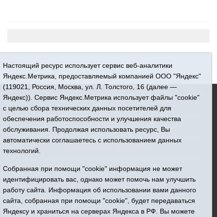
Настоящий ресурс использует сервис веб-аналитики
Яндекс.Метрика, предоставляемый компанией ООО "Яндекс"
(119021, Россия, Москва, ул. Л. Толстого, 16 (далее —
16+ © 2015-2026 Сетевое издание «Новости Юргинского
Яндекс)). Сервис Яндекс.Метрика использует файлы "cookie"
района»
с целью сбора технических данных посетителей для
Регистрационный номер СМИ ЭЛ № ФС 77 - 66052 выдан
обеспечения работоспособности и улучшения качества
Федеральной службой по надзору в сфере связи,
обслуживания. Продолжая использовать ресурс, Вы
информационных технологий и массовых коммуникаций
автоматически соглашаетесь с использованием данных
(Роскомнадзор) 10.06.2016 г.
технологий.
Учредитель: АНО «Информационно-издательский центр
«Призыв»
Собранная при помощи "cookie" информация не может
Все права защищены © При использовании материалов
идентифицировать вас, однако может помочь нам улучшить
ссылка обязательна
работу сайта. Информация об использовании вами данного
Адрес редакции: 627250, Тюменская область, Юргинский
сайта, собранная при помощи "cookie", будет передаваться
район, с. Юргинское, ул. Центральная, 49
Яндексу и храниться на серверах Яндекса в РФ. Вы можете