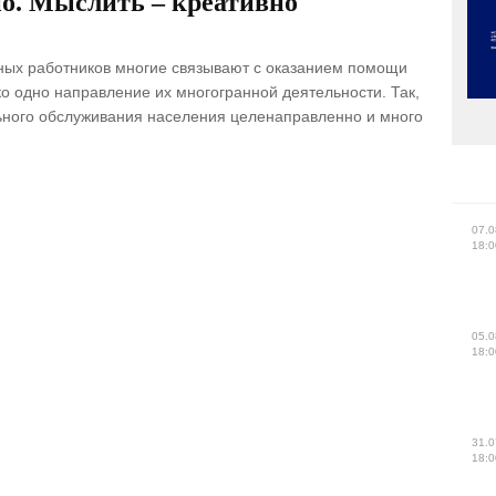
о. Мыслить – креативно
ых работников многие связывают с оказанием помощи
о одно направление их многогранной деятельности. Так,
ьного обслуживания населения целенаправленно и много
07.0
18:0
05.0
18:0
31.0
18:0