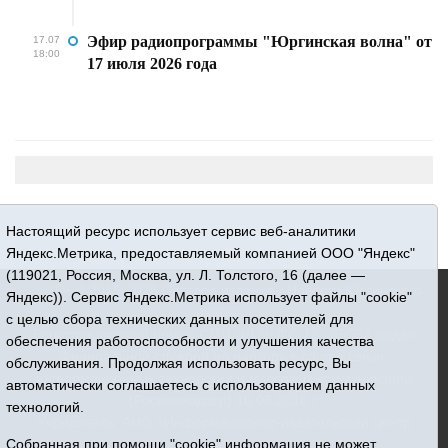
Эфир радиопрограммы "Юргинская волна" от
17.07
18:00
17 июля 2026 года
Настоящий ресурс использует сервис веб-аналитики
Яндекс.Метрика, предоставляемый компанией ООО "Яндекс"
(119021, Россия, Москва, ул. Л. Толстого, 16 (далее —
16+ © 2015-2026 Сетевое издание «Новости Юргинского
Яндекс)). Сервис Яндекс.Метрика использует файлы "cookie"
района»
с целью сбора технических данных посетителей для
Регистрационный номер СМИ ЭЛ № ФС 77 - 66052 выдан
обеспечения работоспособности и улучшения качества
Федеральной службой по надзору в сфере связи,
обслуживания. Продолжая использовать ресурс, Вы
информационных технологий и массовых коммуникаций
автоматически соглашаетесь с использованием данных
(Роскомнадзор) 10.06.2016 г.
технологий.
Учредитель: АНО «Информационно-издательский центр
«Призыв»
Собранная при помощи "cookie" информация не может