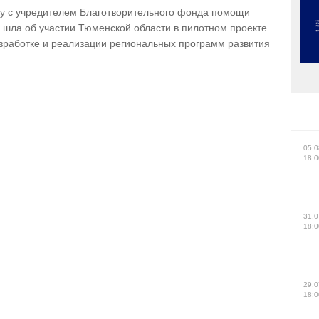
чу с учредителем Благотворительного фонда помощи
 шла об участии Тюменской области в пилотном проекте
зработке и реализации региональных программ развития
05.0
18:0
31.0
18:0
29.0
18:0