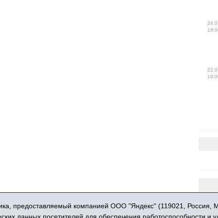
24.0
18:0
22.0
18:0
16+ © 2015-2026 Сетевое издание «Новости Юргинского района
ка, предоставляемый компанией ООО "Яндекс" (119021, Россия, Мос
 - 66052 выдан Федеральной службой по надзору в сфере связи,
ческих данных посетителей для обеспечения работоспособности и 