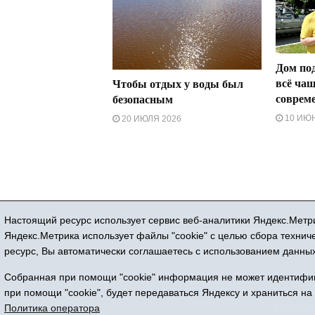
Дом по
всё ча
Чтобы отдых у воды был
соврем
безопасным
10 ИЮН
20 ИЮЛЯ 2026
Настоящий ресурс использует сервис веб-аналитики Яндекс.Метри
Регистрационный номер СМИ ЭЛ № ФС 77
Яндекс.Метрика использует файлы "cookie" с целью сбора техни
ресурс, Вы автоматически соглашаетесь с использованием данных
Собранная при помощи "cookie" информация не может идентифици
Все 
при помощи "cookie", будет передаваться Яндексу и храниться на
Адрес редакции
Политика оператора
Телефон: