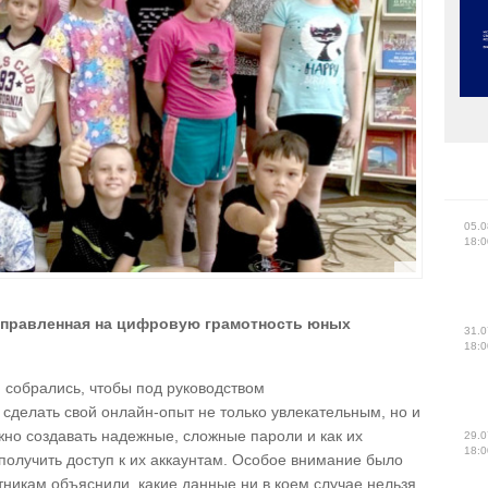
05.0
18:0
направленная на цифровую грамотность юных
31.0
18:0
 собрались, чтобы под руководством
 сделать свой онлайн-опыт не только увлекательным, но и
жно создавать надежные, сложные пароли и как их
29.0
18:0
 получить доступ к их аккаунтам. Особое внимание было
никам объяснили, какие данные ни в коем случае нельзя