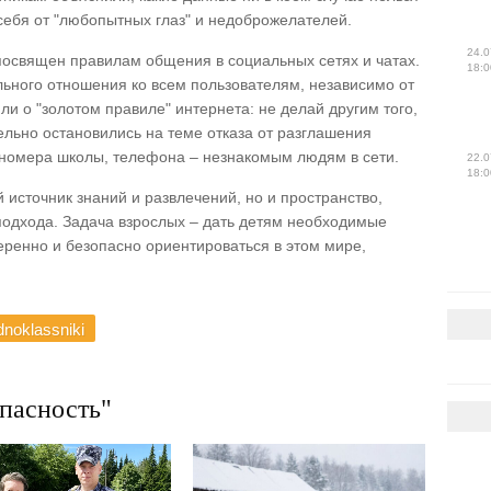
 себя от "любопытных глаз" и недоброжелателей.
24.0
освящен правилам общения в социальных сетях и чатах.
18:0
ьного отношения ко всем пользователям, независимо от
ли о "золотом правиле" интернета: не делай другим того,
дельно остановились на теме отказа от разглашения
номера школы, телефона – незнакомым людям в сети.
22.0
18:0
 источник знаний и развлечений, но и пространство,
подхода. Задача взрослых – дать детям необходимые
еренно и безопасно ориентироваться в этом мире,
noklassniki
асность"