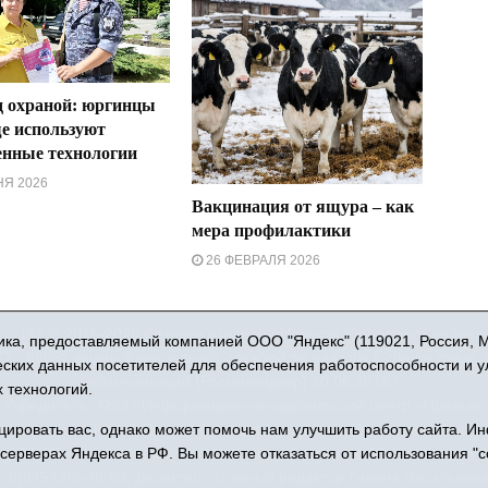
д охраной: юргинцы
ще используют
енные технологии
Я 2026
Вакцинация от ящура – как
мера профилактики
26 ФЕВРАЛЯ 2026
16+ © 2015-2026 Сетевое издание «Новости Юргинского района
ка, предоставляемый компанией ООО "Яндекс" (119021, Россия, Мос
 - 66052 выдан Федеральной службой по надзору в сфере связи,
ческих данных посетителей для обеспечения работоспособности и 
коммуникаций (Роскомнадзор) 10.06.2016 г.
 технологий.
Учредитель: АНО «Информационно-издательский центр «Призыв»
ровать вас, однако может помочь нам улучшить работу сайта. И
права защищены © При использовании материалов ссылка обязат
 серверах Яндекса в РФ. Вы можете отказаться от использования "c
: 627250, Тюменская область, Юргинский район, с. Юргинское, ул. 
 8(34543)2-46-89. Директор - главный редактор Галина Васильевн