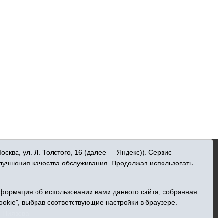
»
ква, ул. Л. Толстого, 16 (далее — Яндекс)). Сервис
 информационных технологий и массовых
улучшения качества обслуживания. Продолжая использовать
нформация об использовании вами данного сайта, собранная
ельна
ookie", выбрав соответствующие настройки в браузере.
Центральная, 49
а Ниязова