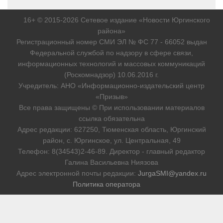
16+ © 2015-2026 Сетевое издание «Новости Юргинского
района»
Регистрационный номер СМИ ЭЛ № ФС 77 - 66052 выдан
Федеральной службой по надзору в сфере связи,
информационных технологий и массовых коммуникаций
(Роскомнадзор) 10.06.2016 г.
Учредитель: АНО «Информационно-издательский центр
«Призыв»
Все права защищены © При использовании материалов
ссылка обязательна
Адрес редакции: 627250, Тюменская область, Юргинский
район, с. Юргинское, ул. Центральная, 49
Телефон: 8(34543)2-46-89. Директор - главный редактор
Галина Васильевна Ниязова
Адрес электронной почты редакции:
JurgaSMI@yandex.ru
Политика оператора