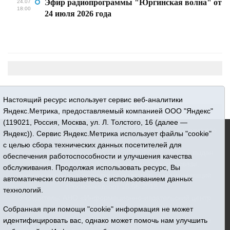
Эфир радиопрограммы "Юргинская волна" от
24.07
18:00
24 июля 2026 года
Настоящий ресурс использует сервис веб-аналитики
Яндекс.Метрика, предоставляемый компанией ООО "Яндекс"
(119021, Россия, Москва, ул. Л. Толстого, 16 (далее —
16+ © 2015-2026 Сетевое издание «Новости Юргинского
Яндекс)). Сервис Яндекс.Метрика использует файлы "cookie"
района»
с целью сбора технических данных посетителей для
Регистрационный номер СМИ ЭЛ № ФС 77 - 66052 выдан
обеспечения работоспособности и улучшения качества
Федеральной службой по надзору в сфере связи,
обслуживания. Продолжая использовать ресурс, Вы
информационных технологий и массовых коммуникаций
автоматически соглашаетесь с использованием данных
(Роскомнадзор) 10.06.2016 г.
технологий.
Учредитель: АНО «Информационно-издательский центр
Собранная при помощи "cookie" информация не может
«Призыв»
идентифицировать вас, однако может помочь нам улучшить
Все права защищены © При использовании материалов