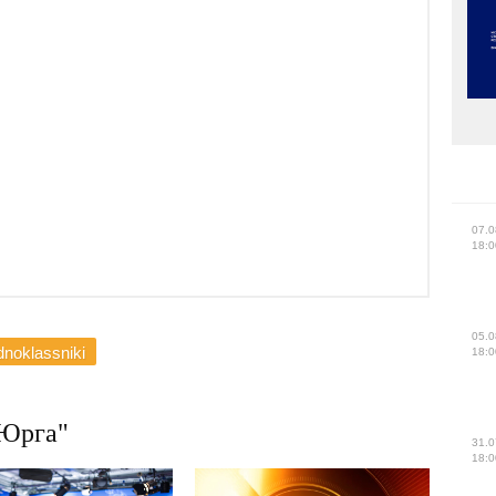
07.0
18:0
05.0
noklassniki
18:0
Юрга"
31.0
18:0