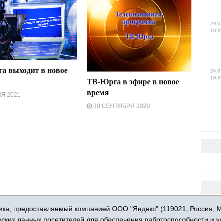
29.0
18:0
а выходит в новое
24.0
18:0
ТВ-Юрга в эфире в новое
время
Я 2021
30 СЕНТЯБРЯ 2020
16+ © 2015-2026 Сетевое издание «Новости Юргинского района
ка, предоставляемый компанией ООО "Яндекс" (119021, Россия, Мос
 - 66052 выдан Федеральной службой по надзору в сфере связи,
ческих данных посетителей для обеспечения работоспособности и 