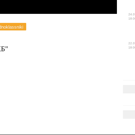
24.0
18:0
noklassniki
22.0
Б"
18:0