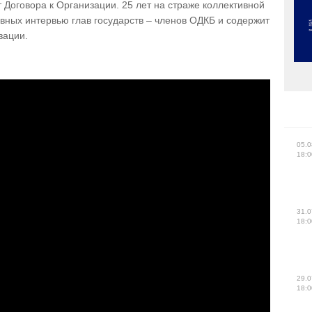
Договора к Организации. 25 лет на страже коллективной
вных интервью глав государств – членов ОДКБ и содержит
зации.
05.0
18:0
31.0
18:0
29.0
18:0