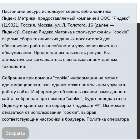
Настоящий ресурс использует сервис веб-аналитики
Яндекс.Метрика, предоставляемый компанией ООО "Яндекс"
(119021, Россия, Москва, ул. Л. Толстого, 16 (далее —
16+ © 2015-2026 Сетевое издание «Новости Юргинского
Яндекс)). Сервис Яндекс.Метрика использует файлы "cookie"
района»
с целью сбора технических данных посетителей для
Регистрационный номер СМИ ЭЛ № ФС 77 - 66052 выдан
обеспечения работоспособности и улучшения качества
Федеральной службой по надзору в сфере связи,
обслуживания. Продолжая использовать ресурс, Вы
информационных технологий и массовых коммуникаций
автоматически соглашаетесь с использованием данных
(Роскомнадзор) 10.06.2016 г.
технологий.
Учредитель: АНО «Информационно-издательский центр
Собранная при помощи "cookie" информация не может
«Призыв»
идентифицировать вас, однако может помочь нам улучшить
Все права защищены © При использовании материалов
работу сайта. Информация об использовании вами данного
ссылка обязательна
сайта, собранная при помощи "cookie", будет передаваться
Адрес редакции: 627250, Тюменская область, Юргинский
Яндексу и храниться на серверах Яндекса в РФ. Вы можете
район, с. Юргинское, ул. Центральная, 49
отказаться от использования "cookie", выбрав
Телефон: 8(34543)2-46-89. Директор - главный редактор
соответствующие настройки в браузере.
Политика оператора
Галина Васильевна Ниязова
Адрес электронной почты редакции:
JurgaSMI@yandex.ru
Закрыть
Политика оператора