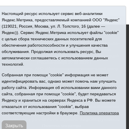
Настоящий ресурс использует сервис веб-аналитики
Яндекс.Метрика, предоставляемый компанией ООО "Яндекс"
(119021, Россия, Москва, ул. Л. Толстого, 16 (далее —
16+ © 2015-2026 Сетевое издание «Новости Юргинского
Яндекс)). Сервис Яндекс.Метрика использует файлы "cookie"
района»
с целью сбора технических данных посетителей для
Регистрационный номер СМИ ЭЛ № ФС 77 - 66052 выдан
обеспечения работоспособности и улучшения качества
Федеральной службой по надзору в сфере связи,
обслуживания. Продолжая использовать ресурс, Вы
информационных технологий и массовых коммуникаций
автоматически соглашаетесь с использованием данных
(Роскомнадзор) 10.06.2016 г.
технологий.
Учредитель: АНО «Информационно-издательский центр
«Призыв»
Собранная при помощи "cookie" информация не может
Все права защищены © При использовании материалов
идентифицировать вас, однако может помочь нам улучшить
ссылка обязательна
работу сайта. Информация об использовании вами данного
Адрес редакции: 627250, Тюменская область, Юргинский
сайта, собранная при помощи "cookie", будет передаваться
район, с. Юргинское, ул. Центральная, 49
Яндексу и храниться на серверах Яндекса в РФ. Вы можете
Телефон: 8(34543)2-46-89. Директор - главный редактор
отказаться от использования "cookie", выбрав
Галина Васильевна Ниязова
соответствующие настройки в браузере.
Политика оператора
Адрес электронной почты редакции:
JurgaSMI@yandex.ru
Политика оператора
Закрыть