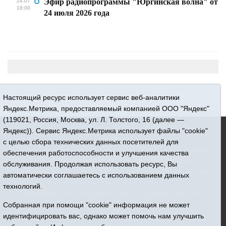
Эфир радиопрограммы "Юргинская волна" от
24.07
18:00
24 июля 2026 года
Настоящий ресурс использует сервис веб-аналитики
Яндекс.Метрика, предоставляемый компанией ООО "Яндекс"
(119021, Россия, Москва, ул. Л. Толстого, 16 (далее —
16+ © 2015-2026 Сетевое издание «Новости Юргинского
Яндекс)). Сервис Яндекс.Метрика использует файлы "cookie"
района»
с целью сбора технических данных посетителей для
Регистрационный номер СМИ ЭЛ № ФС 77 - 66052 выдан
обеспечения работоспособности и улучшения качества
Федеральной службой по надзору в сфере связи,
обслуживания. Продолжая использовать ресурс, Вы
информационных технологий и массовых коммуникаций
автоматически соглашаетесь с использованием данных
(Роскомнадзор) 10.06.2016 г.
технологий.
Учредитель: АНО «Информационно-издательский центр
«Призыв»
Собранная при помощи "cookie" информация не может
Все права защищены © При использовании материалов
идентифицировать вас, однако может помочь нам улучшить