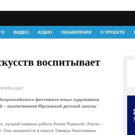
ТО
ВИДЕО
АУДИО
ОБЪЯВЛЕНИЯ
О ПРОЕКТЕ
скусств воспитывает
АРХИВА ДШИ
 Всероссийского фестиваля юных художников
ей – воспитанники Юргинской детской школы
ри, лучшей названа работа Асели Яшкиной. Аселя –
ы. Она занимается в классе Тамары Николаевны