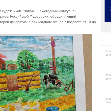
художников "Уникум" – ежегодный культурно-
ультуры Российской Федерации, объединяющий
еров декоративно-прикладного жанра в возрасте от 10 до
07.0
18:0
05.0
18:0
31.0
18:0