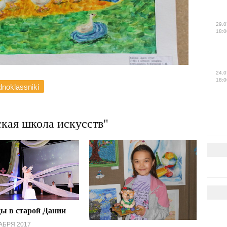
29.0
18:0
24.0
18:0
noklassniki
ая школа искусств"
ы в старой Дании
АБРЯ 2017