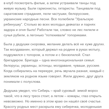
в клуб посмотреть фильм, а затем устраивали танцы под
живую музыку. Были гармонисты, гитаристы. Танцевали под
саратовские страдания, пели частушки, белорусские,
украинские народные песни. Все полюбили "Уральскую
рябинушку". Столько во всех молодых девчатах и парнях
задора и огня было! Работали так, словно не лес пилили и
сучья рубили, а легонько "потюкивали" топориками.
Была у дедушки сноровка, желание делать всё не хуже других.
Так молдаванин, который держал на родине в руках мотыгу,
подружился с топором, а потом и с бензопилой. Стал
бригадиром. Бригада – одна многонациональная семья:
белорусы, украинцы, эстонцы, молдаване, чуваши, русские.
Когда собирались на перекуре, речь звучала разная, каждый с
земляком на родном языке говорил. Жили дружно, друг друга
понимали с полуслова.
Дедушка увидел, что Сибирь – край суровый: зимой мороз
такой, что в лесу треск стоит, а летом – комары, глаз открыть
невозможно. Но именно в этом краю он нашёл своё счастье.
Красоту родных мест раскрыла ему сибирячка, молоденькая