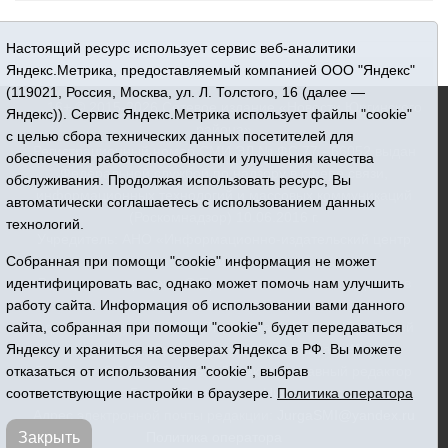
Настоящий ресурс использует сервис веб-аналитики
Яндекс.Метрика, предоставляемый компанией ООО "Яндекс"
(119021, Россия, Москва, ул. Л. Толстого, 16 (далее —
16+ © 2015-2026 Сетевое издание «Новости Юргинского
Яндекс)). Сервис Яндекс.Метрика использует файлы "cookie"
района»
с целью сбора технических данных посетителей для
Регистрационный номер СМИ ЭЛ № ФС 77 - 66052 выдан
обеспечения работоспособности и улучшения качества
Федеральной службой по надзору в сфере связи,
обслуживания. Продолжая использовать ресурс, Вы
информационных технологий и массовых коммуникаций
автоматически соглашаетесь с использованием данных
(Роскомнадзор) 10.06.2016 г.
технологий.
Учредитель: АНО «Информационно-издательский центр
Собранная при помощи "cookie" информация не может
«Призыв»
идентифицировать вас, однако может помочь нам улучшить
Все права защищены © При использовании материалов
работу сайта. Информация об использовании вами данного
ссылка обязательна
сайта, собранная при помощи "cookie", будет передаваться
Адрес редакции: 627250, Тюменская область, Юргинский
Яндексу и храниться на серверах Яндекса в РФ. Вы можете
район, с. Юргинское, ул. Центральная, 49
отказаться от использования "cookie", выбрав
Телефон: 8(34543)2-46-89. Директор - главный редактор
соответствующие настройки в браузере.
Политика оператора
Галина Васильевна Ниязова
Адрес электронной почты редакции:
JurgaSMI@yandex.ru
Закрыть
Политика оператора