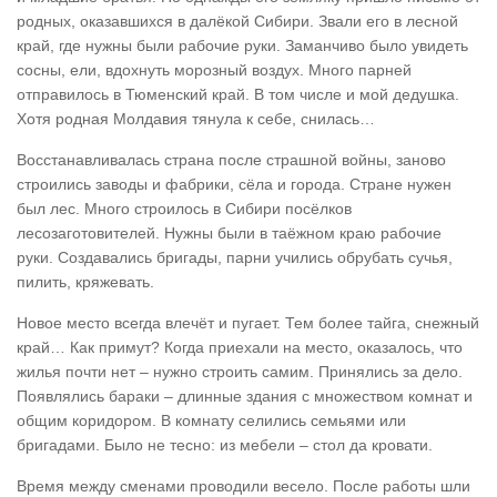
родных, оказавшихся в далёкой Сибири. Звали его в лесной
край, где нужны были рабочие руки. Заманчиво было увидеть
сосны, ели, вдохнуть морозный воздух. Много парней
отправилось в Тюменский край. В том числе и мой дедушка.
Хотя родная Молдавия тянула к себе, снилась…
Восстанавливалась страна после страшной войны, заново
строились заводы и фабрики, сёла и города. Стране нужен
был лес. Много строилось в Сибири посёлков
лесозаготовителей. Нужны были в таёжном краю рабочие
руки. Создавались бригады, парни учились обрубать сучья,
пилить, кряжевать.
Новое место всегда влечёт и пугает. Тем более тайга, снежный
край… Как примут? Когда приехали на место, оказалось, что
жилья почти нет – нужно строить самим. Принялись за дело.
Появлялись бараки – длинные здания с множеством комнат и
общим коридором. В комнату селились семьями или
бригадами. Было не тесно: из мебели – стол да кровати.
Время между сменами проводили весело. После работы шли