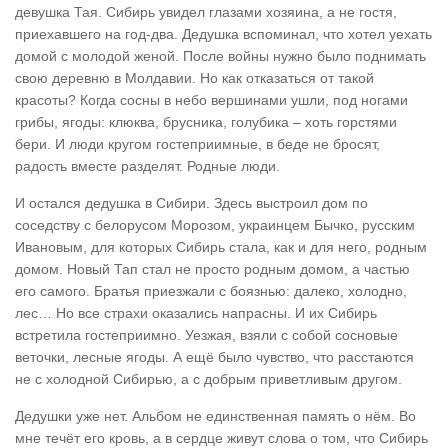
девушка Тая. Сибирь увидел глазами хозяина, а не гостя,
приехавшего на год-два. Дедушка вспоминал, что хотел уехать
домой с молодой женой. После войны нужно было поднимать
свою деревню в Молдавии. Но как отказаться от такой
красоты? Когда сосны в небо вершинами ушли, под ногами
грибы, ягоды: клюква, брусника, голубика – хоть горстями
бери. И люди кругом гостеприимные, в беде не бросят,
радость вместе разделят. Родные люди.
И остался дедушка в Сибири. Здесь выстроил дом по
соседству с белорусом Морозом, украинцем Бычко, русским
Ивановым, для которых Сибирь стала, как и для него, родным
домом. Новый Тап стал не просто родным домом, а частью
его самого. Братья приезжали с боязнью: далеко, холодно,
лес… Но все страхи оказались напрасны. И их Сибирь
встретила гостеприимно. Уезжая, взяли с собой сосновые
веточки, лесные ягоды. А ещё было чувство, что расстаются
не с холодной Сибирью, а с добрым приветливым другом.
Дедушки уже нет. Альбом не единственная память о нём. Во
мне течёт его кровь, а в сердце живут слова о том, что Сибирь