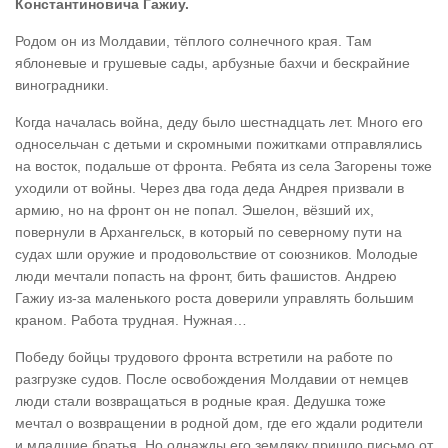
Константиновича Гажиу.
Родом он из Молдавии, тёплого солнечного края. Там
яблоневые и грушевые сады, арбузные бахчи и бескрайние
виноградники.
Когда началась война, деду было шестнадцать лет. Много его
односельчан с детьми и скромными пожитками отправлялись
на восток, подальше от фронта. Ребята из села Загорены тоже
уходили от войны. Через два года деда Андрея призвали в
армию, но на фронт он не попал. Эшелон, вёзший их,
повернули в Архангельск, в который по северному пути на
судах шли оружие и продовольствие от союзников. Молодые
люди мечтали попасть на фронт, бить фашистов. Андрею
Гажиу из-за маленького роста доверили управлять большим
краном. Работа трудная. Нужная…
Победу бойцы трудового фронта встретили на работе по
разгрузке судов. После освобождения Молдавии от немцев
люди стали возвращаться в родные края. Дедушка тоже
мечтал о возвращении в родной дом, где его ждали родители
и младшие братья. Но однажды его земляку пришло письмо от