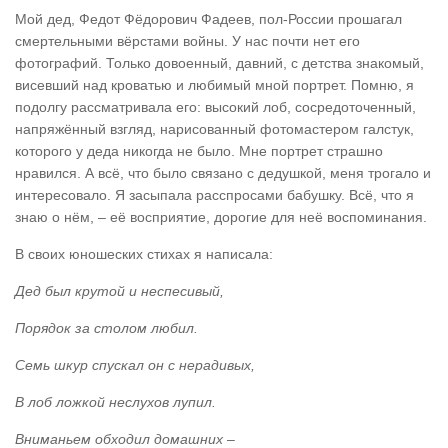
Мой дед, Федот Фёдорович Фадеев, пол-России прошагал
смертельными вёрстами войны. У нас почти нет его
фотографий. Только довоенный, давний, с детства знакомый,
висевший над кроватью и любимый мной портрет. Помню, я
подолгу рассматривала его: высокий лоб, сосредоточенный,
напряжённый взгляд, нарисованный фотомастером галстук,
которого у деда никогда не было. Мне портрет страшно
нравился. А всё, что было связано с дедушкой, меня трогало и
интересовало. Я засыпала расспросами бабушку. Всё, что я
знаю о нём, – её восприятие, дорогие для неё воспоминания.
В своих юношеских стихах я написала:
Дед был крутой и неспесивый,
Порядок за столом любил.
Семь шкур спускал он с нерадивых,
В лоб ложкой неслухов лупил.
Вниманьем обходил домашних –