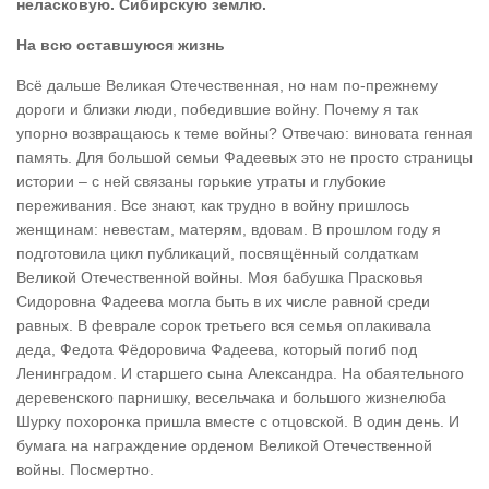
неласковую. Сибирскую землю.
На всю оставшуюся жизнь
Всё дальше Великая Отечественная, но нам по-прежнему
дороги и близки люди, победившие войну. Почему я так
упорно возвращаюсь к теме войны? Отвечаю: виновата генная
память. Для большой семьи Фадеевых это не просто страницы
истории – с ней связаны горькие утраты и глубокие
переживания. Все знают, как трудно в войну пришлось
женщинам: невестам, матерям, вдовам. В прошлом году я
подготовила цикл публикаций, посвящённый солдаткам
Великой Отечественной войны. Моя бабушка Прасковья
Сидоровна Фадеева могла быть в их числе равной среди
равных. В феврале сорок третьего вся семья оплакивала
деда, Федота Фёдоровича Фадеева, который погиб под
Ленинградом. И старшего сына Александра. На обаятельного
деревенского парнишку, весельчака и большого жизнелюба
Шурку похоронка пришла вместе с отцовской. В один день. И
бумага на награждение орденом Великой Отечественной
войны. Посмертно.