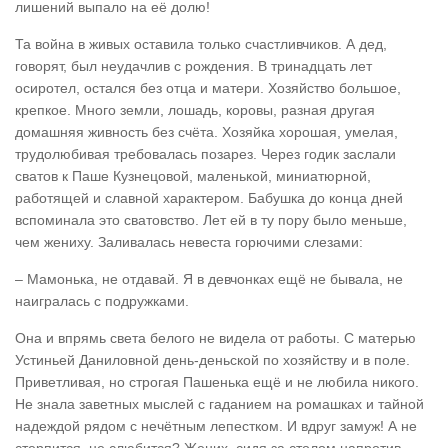
лишений выпало на её долю!
Та война в живых оставила только счастливчиков. А дед,
говорят, был неудачлив с рождения. В тринадцать лет
осиротел, остался без отца и матери. Хозяйство большое,
крепкое. Много земли, лошадь, коровы, разная другая
домашняя живность без счёта. Хозяйка хорошая, умелая,
трудолюбивая требовалась позарез. Через годик заслали
сватов к Паше Кузнецовой, маленькой, миниатюрной,
работящей и славной характером. Бабушка до конца дней
вспоминала это сватовство. Лет ей в ту пору было меньше,
чем жениху. Заливалась невеста горючими слезами:
– Мамонька, не отдавай. Я в девчонках ещё не бывала, не
наигралась с подружками.
Она и впрямь света белого не видела от работы. С матерью
Устиньей Даниловной день-деньской по хозяйству и в поле.
Приветливая, но строгая Пашенька ещё и не любила никого.
Не знала заветных мыслей с гаданием на ромашках и тайной
надеждой рядом с нечётным лепестком. И вдруг замуж! А не