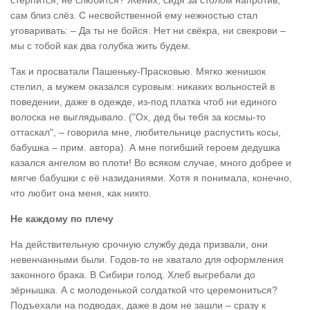
стерпится, не слюбится? Жених, сидя за столом напротив,
сам близ слёз. С несвойственной ему нежностью стал
уговаривать: – Да ты не бойся. Нет ни свёкра, ни свекрови –
мы с тобой как два голубка жить будем.
Так и просватали Пашеньку-Прасковью. Мягко женишок
стелил, а мужем оказался суровым: никаких вольностей в
поведении, даже в одежде, из-под платка чтоб ни единого
волоска не выглядывало. ("Ох, дед бы тебя за космы-то
оттаскал", – говорила мне, любительнице распустить косы,
бабушка – прим. автора). А мне погибший героем дедушка
казался ангелом во плоти! Во всяком случае, много добрее и
мягче бабушки с её назиданиями. Хотя я понимала, конечно,
что любит она меня, как никто.
Не каждому по плечу
На действительную срочную службу деда призвали, они
невенчанными были. Годов-то не хватало для оформления
законного брака. В Сибири голод. Хлеб выгребали до
зёрнышка. А с молоденькой солдаткой что церемониться?
Подъехали на подводах, даже в дом не зашли – сразу к