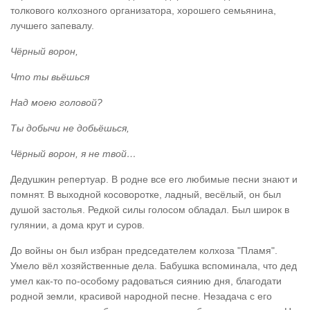
толкового колхозного организатора, хорошего семьянина,
лучшего запевалу.
Чёрный ворон,
Что ты вьёшься
Над моею головой?
Ты добычи не добьёшься,
Чёрный ворон, я не твой…
Дедушкин репертуар. В родне все его любимые песни знают и
помнят. В выходной косоворотке, ладный, весёлый, он был
душой застолья. Редкой силы голосом обладал. Был широк в
гулянии, а дома крут и суров.
До войны он был избран председателем колхоза "Пламя".
Умело вёл хозяйственные дела. Бабушка вспоминала, что дед
умел как-то по-особому радоваться сиянию дня, благодати
родной земли, красивой народной песне. Незадача с его