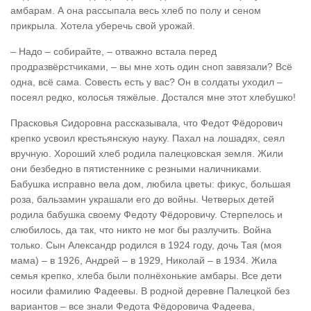
амбарам. А она рассыпала весь хлеб по полу и сеном
прикрыла. Хотела уберечь свой урожай.
– Надо – собирайте, – отважно встала перед
продразвёрстчиками, – вы мне хоть один сноп завязали? Всё
одна, всё сама. Совесть есть у вас? Он в солдаты уходил –
посеял редко, колосья тяжёлые. Достался мне этот хлебушко!
Прасковья Сидоровна рассказывала, что Федот Фёдорович
крепко усвоил крестьянскую науку. Пахал на лошадях, сеял
вручную. Хороший хлеб родила палецковская земля. Жили
они безбедно в пятистеннике с резными наличниками.
Бабушка исправно вела дом, любила цветы: фикус, большая
роза, бальзамин украшали его до войны. Четверых детей
родила бабушка своему Федоту Фёдоровичу. Стерпелось и
слюбилось, да так, что никто не мог бы разлучить. Война
только. Сын Александр родился в 1924 году, дочь Тая (моя
мама) – в 1926, Андрей – в 1929, Николай – в 1934. Жила
семья крепко, хлеба были полнёхонькие амбары. Все дети
носили фамилию Фадеевы. В родной деревне Палецкой без
вариантов – все знали Федота Фёдоровича Фадеева,