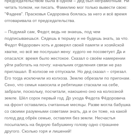
председательством была в одном – дед был неграмотным. Ни
читать толком, ни писать. Фамилию мог только вывести свою:
"Фадеев". Прасковья Сидоровна боялась за него и всё время
отговаривала от председательства.
– Подумай сам, Федот, ведь не знаешь, под чем
подписываешься. Сядешь в тюрьму и не будешь знать, за что.
Федот Фёдорович хоть и доверял своей памяти и хозяйской
хватке, но всё же послушал жену: худого не посоветует. Да и
опасался: время было жестокое. Сказал о своём намерении
уйти работать на почту: начальник отделения связи не раз
приглашал. В колхозе не отпускали. Но дед сказал – отрезал.
Его тогда исключили из колхоза. Землю обрезали по пригонам.
Сено, что семья накосила и ребятишки стаскали на себе,
забрали, поскольку, посчитали, накошено оно на колхозной
земле. Шёл сорок первый год. До ухода Федота Фёдоровича
на фронт оставались считанные месяцы. Разве могла бабушка
со своими разумными советами знать, да и он тоже, на какой
голод дед обрёк семью, оставляя без земли. Несчастья
посыпались на бедную бабушкину голову одно страшнее
другого. Сколько горя и лишений!