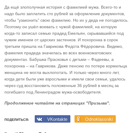
Да ещё злополучная история с фамилией мужа. Всего-то и
надо было заплатить сто рублей за оформление документов,
чтобы "узаконить" свою фамилию. Но их у деда не погодилось.
Поэтому он ушёл воевать с чужой фамилией, на которую
когда-то записал семью прадед Емельян, скрывавшийся под
чужим именем от царских застенков. И похоронка в сорок
третьем пришла на Гаврикова Федота Фёдоровича. Видимо,
фамилия прадеда значилась во всех военкоматовских
документах. Бабушка Прасковья с детьми – Фадеевы, а
похоронка – на Гаврикова. Даже пенсию по потере кормильца
женщина не могла выхлопотать. И только через много лет,
когда дети были уже взрослыми и имели свои семьи, удалось
через суд восстановить положенные 36 рублей в месяц за
погибшего под Ленинградом мужа-освободителя.
Продолжение читайте на страницах "Призыва".
VKontakte
Odnoklassniki
ПОДЕЛИТЬСЯ: