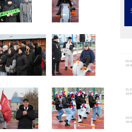
05.0
18:0
31.0
18:0
29.0
18:0