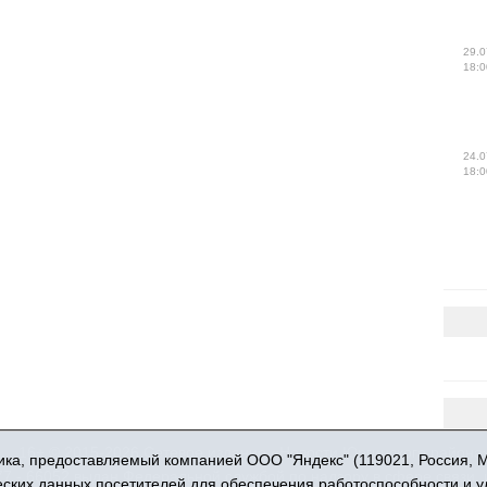
29.0
18:0
24.0
18:0
16+ © 2015-2026 Сетевое издание «Новости Юргинского района
ка, предоставляемый компанией ООО "Яндекс" (119021, Россия, Мос
 - 66052 выдан Федеральной службой по надзору в сфере связи,
ческих данных посетителей для обеспечения работоспособности и 