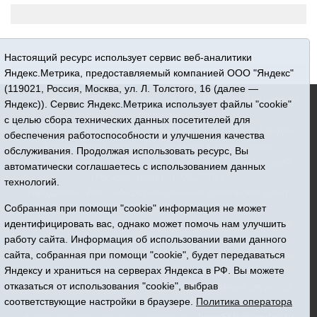
Настоящий ресурс использует сервис веб-аналитики
Яндекс.Метрика, предоставляемый компанией ООО "Яндекс"
(119021, Россия, Москва, ул. Л. Толстого, 16 (далее —
16+ © 2015-2026 Сетевое издание «Новости Юргинского
Яндекс)). Сервис Яндекс.Метрика использует файлы "cookie"
района»
с целью сбора технических данных посетителей для
Регистрационный номер СМИ ЭЛ № ФС 77 - 66052 выдан
обеспечения работоспособности и улучшения качества
Федеральной службой по надзору в сфере связи,
обслуживания. Продолжая использовать ресурс, Вы
информационных технологий и массовых коммуникаций
автоматически соглашаетесь с использованием данных
(Роскомнадзор) 10.06.2016 г.
технологий.
Учредитель: АНО «Информационно-издательский центр
Собранная при помощи "cookie" информация не может
«Призыв»
идентифицировать вас, однако может помочь нам улучшить
Все права защищены © При использовании материалов
работу сайта. Информация об использовании вами данного
ссылка обязательна
сайта, собранная при помощи "cookie", будет передаваться
Адрес редакции: 627250, Тюменская область, Юргинский
Яндексу и храниться на серверах Яндекса в РФ. Вы можете
район, с. Юргинское, ул. Центральная, 49
отказаться от использования "cookie", выбрав
Телефон: 8(34543)2-46-89. Директор - главный редактор
соответствующие настройки в браузере.
Политика оператора
Галина Васильевна Ниязова