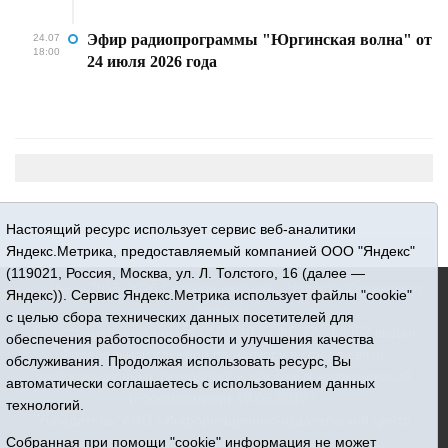
Эфир радиопрограммы "Юргинская волна" от
24.07
18:00
24 июля 2026 года
Настоящий ресурс использует сервис веб-аналитики
Яндекс.Метрика, предоставляемый компанией ООО "Яндекс"
(119021, Россия, Москва, ул. Л. Толстого, 16 (далее —
16+ © 2015-2026 Сетевое издание «Новости Юргинского
Яндекс)). Сервис Яндекс.Метрика использует файлы "cookie"
района»
с целью сбора технических данных посетителей для
Регистрационный номер СМИ ЭЛ № ФС 77 - 66052 выдан
обеспечения работоспособности и улучшения качества
Федеральной службой по надзору в сфере связи,
обслуживания. Продолжая использовать ресурс, Вы
информационных технологий и массовых коммуникаций
автоматически соглашаетесь с использованием данных
(Роскомнадзор) 10.06.2016 г.
технологий.
Учредитель: АНО «Информационно-издательский центр
Собранная при помощи "cookie" информация не может
«Призыв»