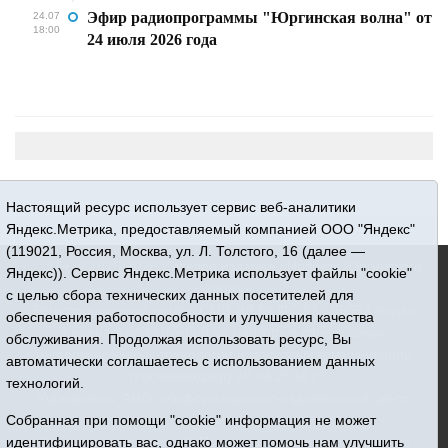
Эфир радиопрограммы "Юргинская волна" от
24.07
18:00
24 июля 2026 года
Настоящий ресурс использует сервис веб-аналитики
Яндекс.Метрика, предоставляемый компанией ООО "Яндекс"
(119021, Россия, Москва, ул. Л. Толстого, 16 (далее —
16+ © 2015-2026 Сетевое издание «Новости Юргинского
Яндекс)). Сервис Яндекс.Метрика использует файлы "cookie"
района»
с целью сбора технических данных посетителей для
Регистрационный номер СМИ ЭЛ № ФС 77 - 66052 выдан
обеспечения работоспособности и улучшения качества
Федеральной службой по надзору в сфере связи,
обслуживания. Продолжая использовать ресурс, Вы
информационных технологий и массовых коммуникаций
автоматически соглашаетесь с использованием данных
(Роскомнадзор) 10.06.2016 г.
технологий.
Учредитель: АНО «Информационно-издательский центр
«Призыв»
Собранная при помощи "cookie" информация не может
Все права защищены © При использовании материалов
идентифицировать вас, однако может помочь нам улучшить