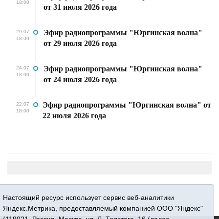
18:00
от 31 июля 2026 года
Эфир радиопрограммы "Юргинская волна"
29.07
18:00
от 29 июля 2026 года
Эфир радиопрограммы "Юргинская волна"
24.07
18:00
от 24 июля 2026 года
Эфир радиопрограммы "Юргинская волна" от
22.07
18:00
22 июля 2026 года
Настоящий ресурс использует сервис веб-аналитики
Яндекс.Метрика, предоставляемый компанией ООО "Яндекс"