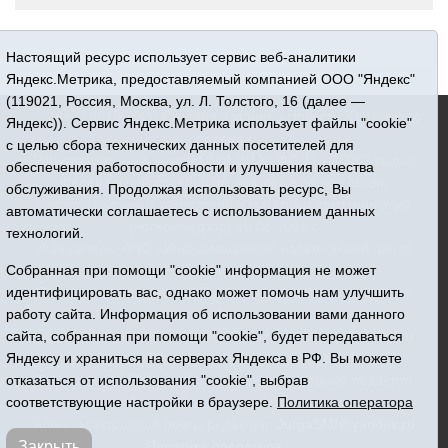
Настоящий ресурс использует сервис веб-аналитики
Яндекс.Метрика, предоставляемый компанией ООО "Яндекс"
(119021, Россия, Москва, ул. Л. Толстого, 16 (далее —
16+ © 2015-2026 Сетевое издание «Новости Юргинского
Яндекс)). Сервис Яндекс.Метрика использует файлы "cookie"
района»
с целью сбора технических данных посетителей для
Регистрационный номер СМИ ЭЛ № ФС 77 - 66052 выдан
обеспечения работоспособности и улучшения качества
Федеральной службой по надзору в сфере связи,
обслуживания. Продолжая использовать ресурс, Вы
информационных технологий и массовых коммуникаций
автоматически соглашаетесь с использованием данных
(Роскомнадзор) 10.06.2016 г.
технологий.
Учредитель: АНО «Информационно-издательский центр
Собранная при помощи "cookie" информация не может
«Призыв»
идентифицировать вас, однако может помочь нам улучшить
Все права защищены © При использовании материалов
работу сайта. Информация об использовании вами данного
ссылка обязательна
сайта, собранная при помощи "cookie", будет передаваться
Адрес редакции: 627250, Тюменская область, Юргинский
Яндексу и храниться на серверах Яндекса в РФ. Вы можете
район, с. Юргинское, ул. Центральная, 49
отказаться от использования "cookie", выбрав
Телефон: 8(34543)2-46-89. Директор - главный редактор
соответствующие настройки в браузере.
Политика оператора
Галина Васильевна Ниязова
Адрес электронной почты редакции:
JurgaSMI@yandex.ru
Закрыть
Политика оператора