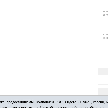
24.0
18:0
22.0
18:0
16+ © 2015-2026 Сетевое издание «Новости Юргинского района
ка, предоставляемый компанией ООО "Яндекс" (119021, Россия, Мос
 - 66052 выдан Федеральной службой по надзору в сфере связи,
ческих данных посетителей для обеспечения работоспособности и 