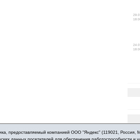
29.0
18:0
24.0
18:0
16+ © 2015-2026 Сетевое издание «Новости Юргинского района
ка, предоставляемый компанией ООО "Яндекс" (119021, Россия, Мос
 - 66052 выдан Федеральной службой по надзору в сфере связи,
ческих данных посетителей для обеспечения работоспособности и 