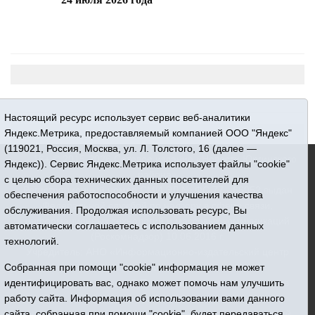
Настоящий ресурс использует сервис веб-аналитики
Яндекс.Метрика, предоставляемый компанией ООО "Яндекс"
(119021, Россия, Москва, ул. Л. Толстого, 16 (далее —
16+ © 2015-2026 Сетевое издание «Новости Юргинского
Яндекс)). Сервис Яндекс.Метрика использует файлы "cookie"
района»
с целью сбора технических данных посетителей для
Регистрационный номер СМИ ЭЛ № ФС 77 - 66052 выдан
обеспечения работоспособности и улучшения качества
Федеральной службой по надзору в сфере связи,
обслуживания. Продолжая использовать ресурс, Вы
информационных технологий и массовых коммуникаций
автоматически соглашаетесь с использованием данных
(Роскомнадзор) 10.06.2016 г.
технологий.
Учредитель: АНО «Информационно-издательский центр
«Призыв»
Собранная при помощи "cookie" информация не может
Все права защищены © При использовании материалов
идентифицировать вас, однако может помочь нам улучшить
ссылка обязательна
работу сайта. Информация об использовании вами данного
Адрес редакции: 627250, Тюменская область, Юргинский
сайта, собранная при помощи "cookie", будет передаваться