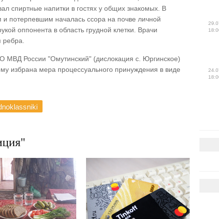
ал спиртные напитки в гостях у общих знакомых. В
м и потерпевшим началась ссора на почве личной
29.0
укой оппонента в область грудной клетки. Врачи
18:0
 ребра.
 МВД России "Омутинский" (дислокация с. Юргинское)
му избрана мера процессуального принуждения в виде
24.0
18:0
noklassniki
ция"