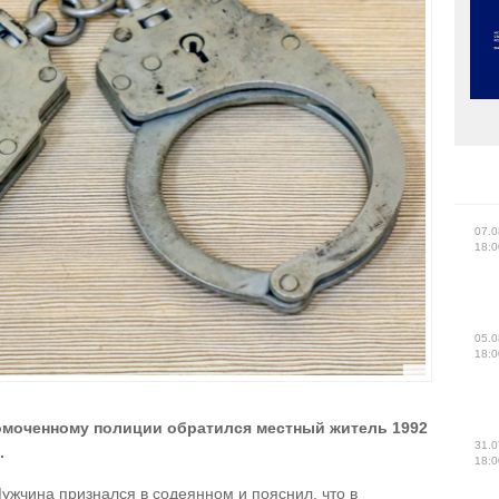
07.0
18:0
05.0
18:0
омоченному полиции обратился местный житель 1992
31.0
.
18:0
жчина признался в содеянном и пояснил, что в