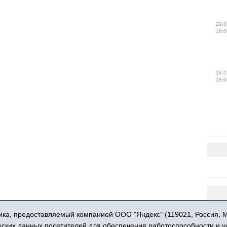
29.0
18:0
24.0
18:0
16+ © 2015-2026 Сетевое издание «Новости Юргинского района
ка, предоставляемый компанией ООО "Яндекс" (119021, Россия, Мос
 - 66052 выдан Федеральной службой по надзору в сфере связи,
ческих данных посетителей для обеспечения работоспособности и 