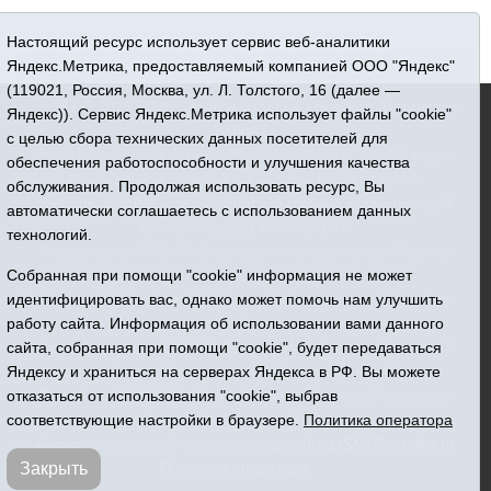
Настоящий ресурс использует сервис веб-аналитики
Яндекс.Метрика, предоставляемый компанией ООО "Яндекс"
(119021, Россия, Москва, ул. Л. Толстого, 16 (далее —
16+ © 2015-2026 Сетевое издание «Новости Юргинского
Яндекс)). Сервис Яндекс.Метрика использует файлы "cookie"
района»
с целью сбора технических данных посетителей для
Регистрационный номер СМИ ЭЛ № ФС 77 - 66052 выдан
обеспечения работоспособности и улучшения качества
Федеральной службой по надзору в сфере связи,
обслуживания. Продолжая использовать ресурс, Вы
информационных технологий и массовых коммуникаций
автоматически соглашаетесь с использованием данных
(Роскомнадзор) 10.06.2016 г.
технологий.
Учредитель: АНО «Информационно-издательский центр
Собранная при помощи "cookie" информация не может
«Призыв»
идентифицировать вас, однако может помочь нам улучшить
Все права защищены © При использовании материалов
работу сайта. Информация об использовании вами данного
ссылка обязательна
сайта, собранная при помощи "cookie", будет передаваться
Адрес редакции: 627250, Тюменская область, Юргинский
Яндексу и храниться на серверах Яндекса в РФ. Вы можете
район, с. Юргинское, ул. Центральная, 49
отказаться от использования "cookie", выбрав
Телефон: 8(34543)2-46-89. Директор - главный редактор
соответствующие настройки в браузере.
Политика оператора
Галина Васильевна Ниязова
Адрес электронной почты редакции:
JurgaSMI@yandex.ru
Закрыть
Политика оператора