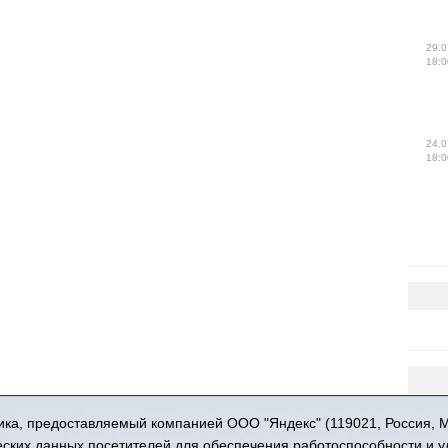
29.0
18:0
24.0
18:0
16+ © 2015-2026 Сетевое издание «Новости Юргинского района
ка, предоставляемый компанией ООО "Яндекс" (119021, Россия, Мос
 - 66052 выдан Федеральной службой по надзору в сфере связи,
ческих данных посетителей для обеспечения работоспособности и 