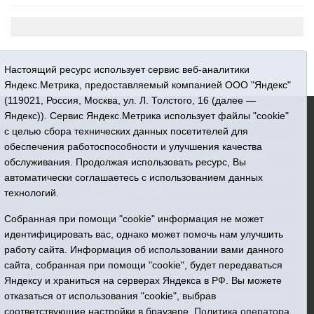
Настоящий ресурс использует сервис веб-аналитики
Яндекс.Метрика, предоставляемый компанией ООО "Яндекс"
(119021, Россия, Москва, ул. Л. Толстого, 16 (далее —
16+ © 2015-2026 Сетевое издание «Новости Юргинского
Яндекс)). Сервис Яндекс.Метрика использует файлы "cookie"
района»
с целью сбора технических данных посетителей для
Регистрационный номер СМИ ЭЛ № ФС 77 - 66052 выдан
обеспечения работоспособности и улучшения качества
Федеральной службой по надзору в сфере связи,
обслуживания. Продолжая использовать ресурс, Вы
информационных технологий и массовых коммуникаций
автоматически соглашаетесь с использованием данных
(Роскомнадзор) 10.06.2016 г.
технологий.
Учредитель: АНО «Информационно-издательский центр
Собранная при помощи "cookie" информация не может
«Призыв»
идентифицировать вас, однако может помочь нам улучшить
Все права защищены © При использовании материалов
работу сайта. Информация об использовании вами данного
ссылка обязательна
сайта, собранная при помощи "cookie", будет передаваться
Адрес редакции: 627250, Тюменская область, Юргинский
Яндексу и храниться на серверах Яндекса в РФ. Вы можете
район, с. Юргинское, ул. Центральная, 49
отказаться от использования "cookie", выбрав
Телефон: 8(34543)2-46-89. Директор - главный редактор
соответствующие настройки в браузере.
Галина Васильевна Ниязова
Политика оператора