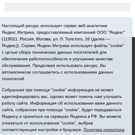
Настоящий ресурс использует сервис веб-аналитики
Яндекс.Метрика, предоставляемый компанией ООО "Яндекс"
(119021, Россия, Москва, ул. Л. Толстого, 16 (далее —
16+ © 2015-2026 Сетевое издание «Новости Юргинского
Яндекс)). Сервис Яндекс.Метрика использует файлы "cookie"
района»
с целью сбора технических данных посетителей для
Регистрационный номер СМИ ЭЛ № ФС 77 - 66052 выдан
обеспечения работоспособности и улучшения качества
Федеральной службой по надзору в сфере связи,
обслуживания. Продолжая использовать ресурс, Вы
информационных технологий и массовых коммуникаций
автоматически соглашаетесь с использованием данных
(Роскомнадзор) 10.06.2016 г.
технологий.
Учредитель: АНО «Информационно-издательский центр
Собранная при помощи "cookie" информация не может
«Призыв»
идентифицировать вас, однако может помочь нам улучшить
Все права защищены © При использовании материалов
работу сайта. Информация об использовании вами данного
ссылка обязательна
сайта, собранная при помощи "cookie", будет передаваться
Адрес редакции: 627250, Тюменская область, Юргинский
Яндексу и храниться на серверах Яндекса в РФ. Вы можете
район, с. Юргинское, ул. Центральная, 49
отказаться от использования "cookie", выбрав
Телефон: 8(34543)2-46-89. Директор - главный редактор
соответствующие настройки в браузере.
Политика оператора
Галина Васильевна Ниязова