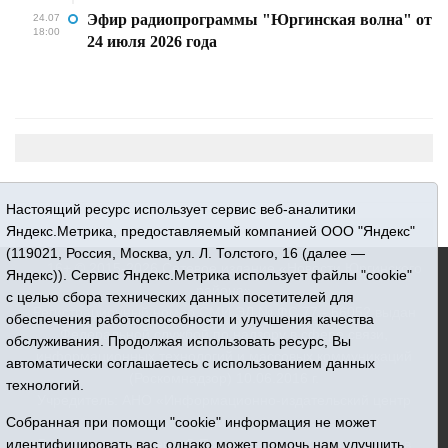
Эфир радиопрограммы "Юргинская волна" от
24.07
18:00
24 июля 2026 года
Настоящий ресурс использует сервис веб-аналитики
Яндекс.Метрика, предоставляемый компанией ООО "Яндекс"
(119021, Россия, Москва, ул. Л. Толстого, 16 (далее —
16+ © 2015-2026 Сетевое издание «Новости Юргинского
Яндекс)). Сервис Яндекс.Метрика использует файлы "cookie"
района»
с целью сбора технических данных посетителей для
Регистрационный номер СМИ ЭЛ № ФС 77 - 66052 выдан
обеспечения работоспособности и улучшения качества
Федеральной службой по надзору в сфере связи,
обслуживания. Продолжая использовать ресурс, Вы
информационных технологий и массовых коммуникаций
автоматически соглашаетесь с использованием данных
(Роскомнадзор) 10.06.2016 г.
технологий.
Учредитель: АНО «Информационно-издательский центр
Собранная при помощи "cookie" информация не может
«Призыв»
идентифицировать вас, однако может помочь нам улучшить
Все права защищены © При использовании материалов