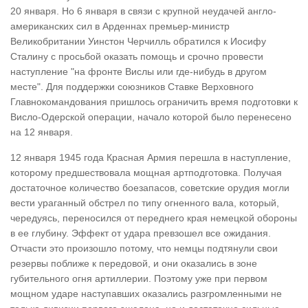
20 января. Но 6 января в связи с крупной неудачей англо-
американских сил в Арденнах премьер-министр
Великобритании Уинстон Черчилль обратился к Иосифу
Сталину с просьбой оказать помощь и срочно провести
наступление "на фронте Вислы или где-нибудь в другом
месте". Для поддержки союзников Ставке Верховного
Главнокомандования пришлось ограничить время подготовки к
Висло-Одерской операции, начало которой было перенесено
на 12 января.
12 января 1945 года Красная Армия перешла в наступление,
которому предшествовала мощная артподготовка. Получая
достаточное количество боезапасов, советские орудия могли
вести ураганный обстрел по типу огненного вала, который,
чередуясь, переносился от переднего края немецкой обороны
в ее глубину. Эффект от удара превзошел все ожидания.
Отчасти это произошло потому, что немцы подтянули свои
резервы поближе к передовой, и они оказались в зоне
губительного огня артиллерии. Поэтому уже при первом
мощном ударе наступавших оказались разгромленными не