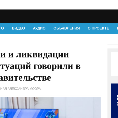
ТО
ВИДЕО
АУДИО
ОБЪЯВЛЕНИЯ
О ПРОЕКТЕ
и и ликвидации
туаций говорили в
авительстве
АНАЛ АЛЕКСАНДРА МООРА