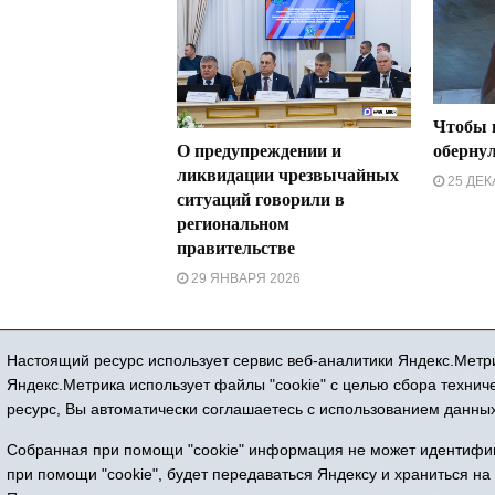
Чтобы 
О предупреждении и
обернул
ликвидации чрезвычайных
25 ДЕК
ситуаций говорили в
региональном
правительстве
29 ЯНВАРЯ 2026
Настоящий ресурс использует сервис веб-аналитики Яндекс.Метри
Регистрационный номер СМИ ЭЛ № ФС 77
Яндекс.Метрика использует файлы "cookie" с целью сбора техни
ресурс, Вы автоматически соглашаетесь с использованием данных
Все 
Собранная при помощи "cookie" информация не может идентифици
Адрес редакции
при помощи "cookie", будет передаваться Яндексу и храниться на