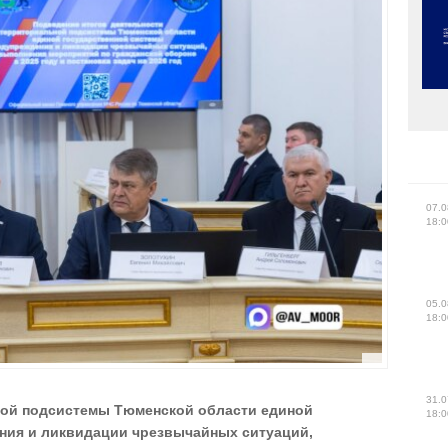
07.0
18:0
05.0
18:0
31.0
ной подсистемы Тюменской области единой
18:0
ния и ликвидации чрезвычайных ситуаций,