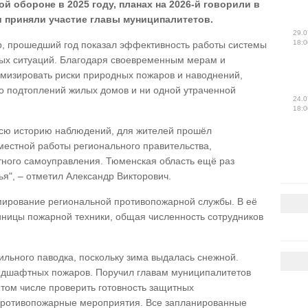
 обороне в 2025 году, планах на 2026-й говорили в
 приняли участие главы муниципалитетов.
29.0
18:0
р, прошедший год показал эффективность работы системы
ых ситуаций. Благодаря своевременным мерам и
мизировать риски природных пожаров и наводнений,
ло подтоплений жилых домов и ни одной утраченной
24.0
18:0
 всю историю наблюдений, для жителей прошёл
вместной работы регионального правительства,
тного самоуправления. Тюменская область ещё раз
я", – отметил Александр Викторович.
мирование региональной противопожарной службы. В её
диницы пожарной техники, общая численность сотрудников
сильного паводка, поскольку зима выдалась снежной.
андшафтных пожаров. Поручил главам муниципалитетов
в том числе проверить готовность защитных
 противопожарные мероприятия. Все запланированные