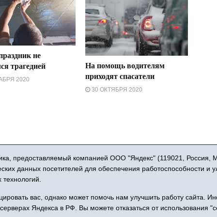
праздник не
На помощь водителям
ся трагедией
приходят спасатели
АБРЯ 2020
30 ОКТЯБРЯ 2020
16+ © 2015-2026 Сетевое издание «Новости Юргинского района
ка, предоставляемый компанией ООО "Яндекс" (119021, Россия, Мос
 - 66052 выдан Федеральной службой по надзору в сфере связи,
ческих данных посетителей для обеспечения работоспособности и 
коммуникаций (Роскомнадзор) 10.06.2016 г.
 технологий.
Учредитель: АНО «Информационно-издательский центр «Призыв»
права защищены © При использовании материалов ссылка обязат
ровать вас, однако может помочь нам улучшить работу сайта. И
: 627250, Тюменская область, Юргинский район, с. Юргинское, ул. 
 серверах Яндекса в РФ. Вы можете отказаться от использования "c