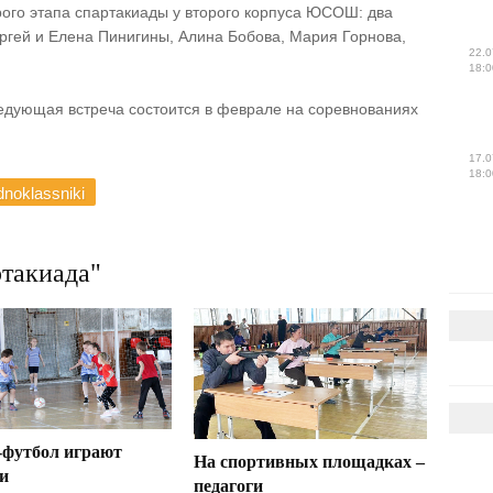
ого этапа спартакиады у второго корпуса ЮСОШ: два
ергей и Елена Пинигины, Алина Бобова, Мария Горнова,
22.0
18:0
ледующая встреча состоится в феврале на соревнованиях
17.0
18:0
noklassniki
такиада"
-футбол играют
На спортивных площадках –
и
педагоги