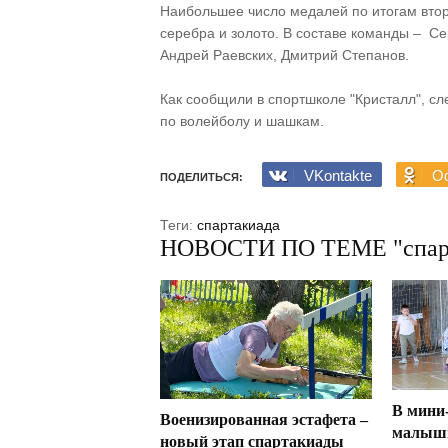
Наибольшее число медалей по итогам втор
серебра и золото. В составе команды – С
Андрей Раевских, Дмитрий Степанов.
Как сообщили в спортшколе "Кристалл", с
по волейболу и шашкам.
VKontakte
Od
ПОДЕЛИТЬСЯ:
Теги:
спартакиада
НОВОСТИ ПО ТЕМЕ "спар
В мини
Военизированная эстафета –
малыш
новый этап спартакиады