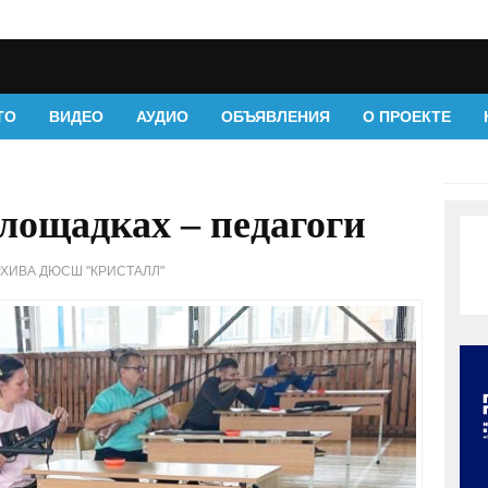
ТО
ВИДЕО
АУДИО
ОБЪЯВЛЕНИЯ
О ПРОЕКТЕ
лощадках – педагоги
РХИВА ДЮСШ "КРИСТАЛЛ"