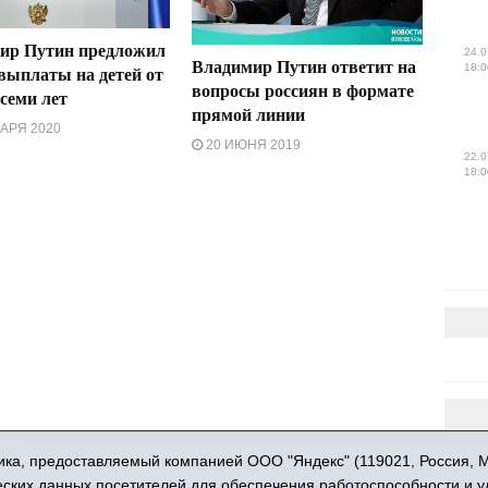
ир Путин предложил
24.0
Владимир Путин ответит на
18:0
выплаты на детей от
вопросы россиян в формате
 семи лет
прямой линии
АРЯ 2020
20 ИЮНЯ 2019
22.0
18:0
16+ © 2015-2026 Сетевое издание «Новости Юргинского района
ка, предоставляемый компанией ООО "Яндекс" (119021, Россия, Мос
 - 66052 выдан Федеральной службой по надзору в сфере связи,
ческих данных посетителей для обеспечения работоспособности и 