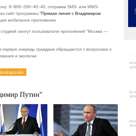
фону: 8−800−200−40−40, отправив SMS- или MMS-
рез сайт программы
"Прямая линия с Владимиром
щее мобильное приложение.
 студией смогут пользователи приложений "Москва —
.
в первую очередь граждане обращаются с вопросами о
ования и экологии.
05.0
18:0
noklassniki
имир Путин"
31.0
18:0
29.0
18:0