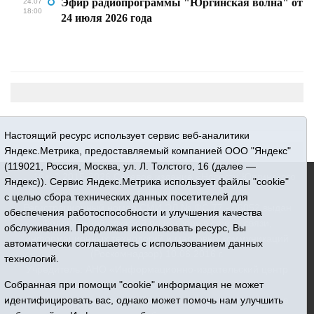
Эфир радиопрограммы "Юргинская волна" от
24.07
18:00
24 июля 2026 года
Настоящий ресурс использует сервис веб-аналитики
Яндекс.Метрика, предоставляемый компанией ООО "Яндекс"
(119021, Россия, Москва, ул. Л. Толстого, 16 (далее —
16+ © 2015-2026 Сетевое издание «Новости Юргинского
Яндекс)). Сервис Яндекс.Метрика использует файлы "cookie"
района»
с целью сбора технических данных посетителей для
Регистрационный номер СМИ ЭЛ № ФС 77 - 66052 выдан
обеспечения работоспособности и улучшения качества
Федеральной службой по надзору в сфере связи,
обслуживания. Продолжая использовать ресурс, Вы
информационных технологий и массовых коммуникаций
автоматически соглашаетесь с использованием данных
(Роскомнадзор) 10.06.2016 г.
технологий.
Учредитель: АНО «Информационно-издательский центр
Собранная при помощи "cookie" информация не может
«Призыв»
идентифицировать вас, однако может помочь нам улучшить
Все права защищены © При использовании материалов