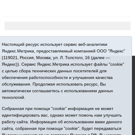
Настоящий ресурс использует сервис веб-аналитики
Яндекс.Метрика, предоставляемый компанией ООО "Яндекс"
(119021, Россия, Москва, ул. Л. Толстого, 16 (далее —
16+ © 2015-2026 Сетевое издание «Новости Юргинского
Яндекс)). Сервис Яндекс.Метрика использует файлы "cookie"
района»
с целью сбора технических данных посетителей для
Регистрационный номер СМИ ЭЛ № ФС 77 - 66052 выдан
обеспечения работоспособности и улучшения качества
Федеральной службой по надзору в сфере связи,
обслуживания. Продолжая использовать ресурс, Вы
информационных технологий и массовых коммуникаций
автоматически соглашаетесь с использованием данных
(Роскомнадзор) 10.06.2016 г.
технологий.
Учредитель: АНО «Информационно-издательский центр
«Призыв»
Собранная при помощи "cookie" информация не может
Все права защищены © При использовании материалов
идентифицировать вас, однако может помочь нам улучшить
ссылка обязательна
работу сайта. Информация об использовании вами данного
Адрес редакции: 627250, Тюменская область, Юргинский
сайта, собранная при помощи "cookie", будет передаваться
район, с. Юргинское, ул. Центральная, 49