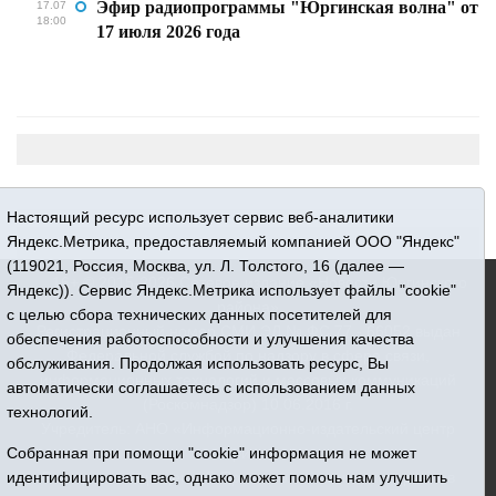
Эфир радиопрограммы "Юргинская волна" от
17.07
18:00
17 июля 2026 года
Настоящий ресурс использует сервис веб-аналитики
Яндекс.Метрика, предоставляемый компанией ООО "Яндекс"
(119021, Россия, Москва, ул. Л. Толстого, 16 (далее —
16+ © 2015-2026 Сетевое издание «Новости Юргинского
Яндекс)). Сервис Яндекс.Метрика использует файлы "cookie"
района»
с целью сбора технических данных посетителей для
Регистрационный номер СМИ ЭЛ № ФС 77 - 66052 выдан
обеспечения работоспособности и улучшения качества
Федеральной службой по надзору в сфере связи,
обслуживания. Продолжая использовать ресурс, Вы
информационных технологий и массовых коммуникаций
автоматически соглашаетесь с использованием данных
(Роскомнадзор) 10.06.2016 г.
технологий.
Учредитель: АНО «Информационно-издательский центр
«Призыв»
Собранная при помощи "cookie" информация не может
Все права защищены © При использовании материалов
идентифицировать вас, однако может помочь нам улучшить