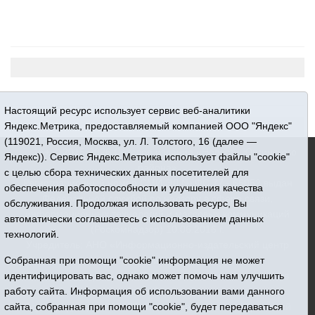
Настоящий ресурс использует сервис веб-аналитики
Яндекс.Метрика, предоставляемый компанией ООО "Яндекс"
(119021, Россия, Москва, ул. Л. Толстого, 16 (далее —
16+ © 2015-2026 Сетевое издание «Новости Юргинского
Яндекс)). Сервис Яндекс.Метрика использует файлы "cookie"
района»
с целью сбора технических данных посетителей для
Регистрационный номер СМИ ЭЛ № ФС 77 - 66052 выдан
обеспечения работоспособности и улучшения качества
Федеральной службой по надзору в сфере связи,
обслуживания. Продолжая использовать ресурс, Вы
информационных технологий и массовых коммуникаций
автоматически соглашаетесь с использованием данных
(Роскомнадзор) 10.06.2016 г.
технологий.
Учредитель: АНО «Информационно-издательский центр
Собранная при помощи "cookie" информация не может
«Призыв»
идентифицировать вас, однако может помочь нам улучшить
Все права защищены © При использовании материалов
работу сайта. Информация об использовании вами данного
ссылка обязательна
сайта, собранная при помощи "cookie", будет передаваться
Адрес редакции: 627250, Тюменская область, Юргинский